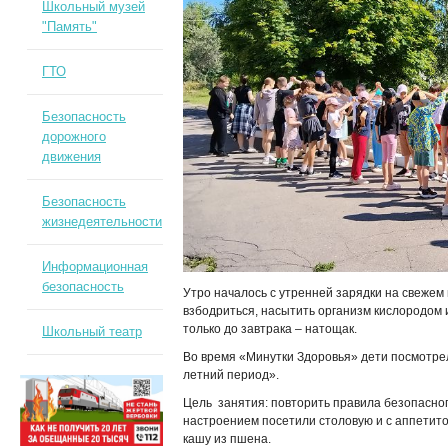
Школьный музей
"Память"
ГТО
Безопасность
дорожного
движения
Безопасность
жизнедеятельности
Информационная
безопасность
Утро началось с утренней зарядки на свежем
взбодриться, насытить организм кислородом 
только до завтрака – натощак.
Школьный театр
Во время «Минутки Здоровья» дети посмотре
летний период».
Цель занятия: повторить правила безопасног
настроением посетили столовую и с аппетито
кашу из пшена.