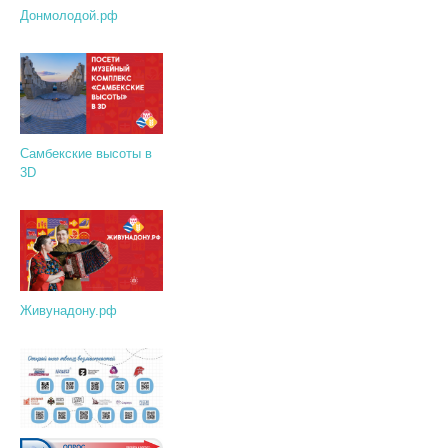
Донмолодой.рф
Самбекские высоты в
3D
Живунадону.рф