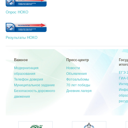
Опрос НОКО
Результаты НОКО
Важное
Пресс-центр
Госу
итог
Модернизация
Новости
ЕГЭ 
образования
Объявления
ГИА-
Телефон доверия
Фотоальбомы
Инте
Муниципальное задание
70 лет победы
Инфо
Безопасность дорожного
Дневник лагеря
обра
движения
ресу