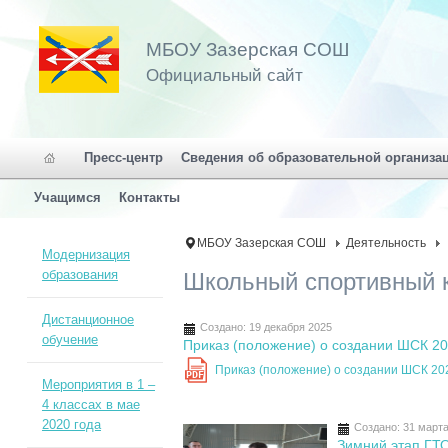
МБОУ Зазерская СОШ
Официальный сайт
Пресс-центр
Сведения об образовательной организа
Учащимся
Контакты
МБОУ Зазерская СОШ
Деятельность
Модернизация
образования
Школьный спортивный 
Дистанционное
Создано: 19 декабря 2025
обучение
Приказ (положение) о создании ШСК 2
Приказ (положение) о создании ШСК 2
PDF
Мероприятия в 1 –
4 классах в мае
2020 года
Создано: 31 март
Зимний этап ГТ