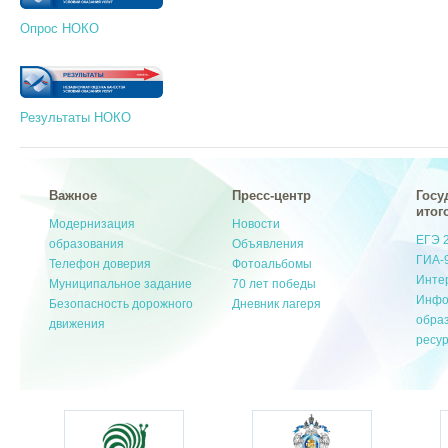
Опрос НОКО
Результаты НОКО
Важное
Пресс-центр
Госу
итог
Модернизация
Новости
ЕГЭ 
образования
Объявления
ГИА-
Телефон доверия
Фотоальбомы
Инте
Муниципальное задание
70 лет победы
Инфо
Безопасность дорожного
Дневник лагеря
обра
движения
ресу