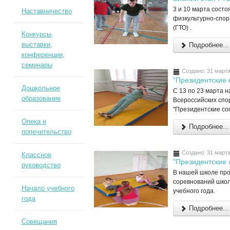
3 и 10 марта сост
Наставничество
физкультурно-спор
(ГТО) .
Конкурсы,
выставки,
Подробнее...
конференции,
семинары
Создано: 31 март
"Президентские 
Дошкольное
С 13 по 23 марта 
образование
Всероссийских спо
"Президентские сос
Опека и
Подробнее...
попечительство
Создано: 31 март
Классное
"Президентские 
руководство
В нашей школе пр
соревнований школ
Начало учебного
учебного года.
года
Подробнее...
Совещания