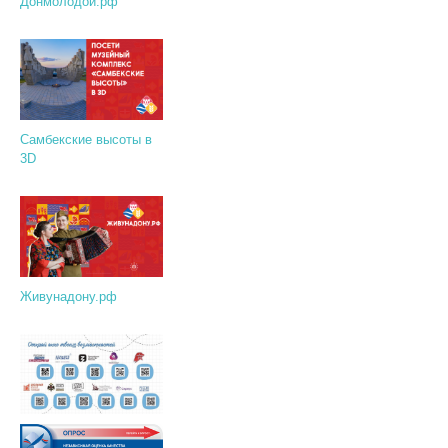
Донмолодой.рф
Самбекские высоты в
3D
Живунадону.рф