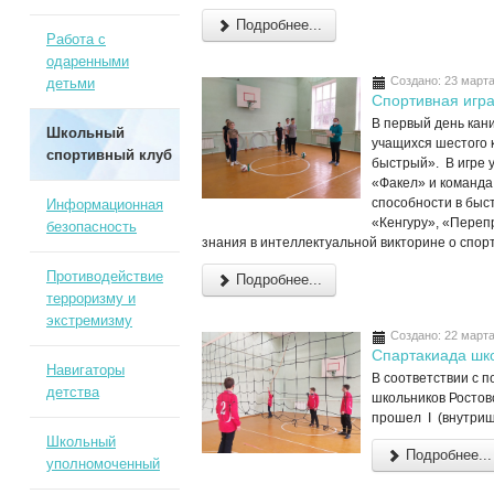
Подробнее...
Работа с
одаренными
Создано: 23 март
детьми
Спортивная игр
В первый день кани
Школьный
учащихся шестого 
спортивный клуб
быстрый». В игре 
«Факел» и команда
способности в быс
Информационная
«Кенгуру», «Перепр
безопасность
знания в интеллектуальной викторине о спор
Противодействие
Подробнее...
терроризму и
экстремизму
Создано: 22 март
Спартакиада шк
Навигаторы
В соответствии с 
детства
школьников Ростовс
прошел I (внутриш
Школьный
Подробнее...
уполномоченный