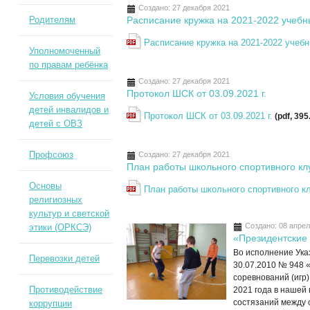
Создано: 27 декабря 2021
Родителям
Расписание кружка на 2021-2022 учебн
Расписание кружка на 2021-2022 учебн
Уполномоченный
по правам ребёнка
Создано: 27 декабря 2021
Протокол ШСК от 03.09.2021 г.
Условия обучения
детей инвалидов и
Протокол ШСК от 03.09.2021 г.
(pdf, 395
детей с ОВЗ
Профсоюз
Создано: 27 декабря 2021
План работы школьного спортивного кл
Основы
План работы школьного спортивного кл
религиозных
культур и светской
Создано: 08 апре
этики (ОРКСЭ)
«Президентские
Во исполнение Ука
Перевозки детей
30.07.2010 № 948 
соревнований (игр)
Противодействие
2021 года в нашей
состязаний между 
коррупции