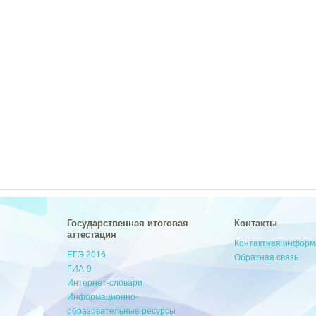
Государственная итоговая
Контакты
аттестация
Контактная инфор
ЕГЭ 2016
Обратная связь
ГИА-9
Интернет-словари
Информационно-
образовательные ресурсы