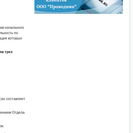
ам начального
льность по
ация которых
мм трех
ссах составляет
яжением Отдела
ля.