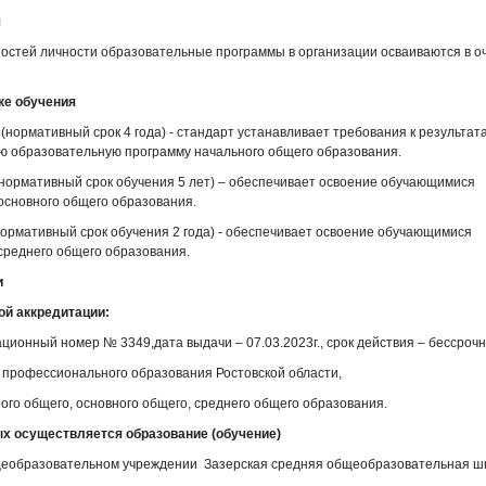
я
ностей личности образовательные программы в организации осваиваются в 
ке обучения
(нормативный срок 4 года) - стандарт устанавливает требования к результат
ю образовательную программу начального общего образования.
нормативный срок обучения 5 лет) – обеспечивает освоение обучающимися
сновного общего образования.
ормативный срок обучения 2 года) - обеспечивает освоение обучающимися
реднего общего образования.
и
ой аккредитации:
ионный номер № 3349,дата выдачи – 07.03.2023г., срок действия – бессрочн
 профессионального образования Ростовской области,
го общего, основного общего, среднего общего образования.
ых осуществляется образование (обучение)
еобразовательном учреждении Зазерская средняя общеобразовательная ш