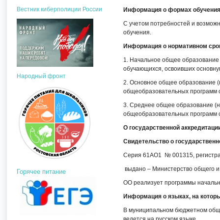
Вестник киберполиции России
Информация о формах обучени
С учетом потребностей и возмож
обучения.
Информация о нормативном сро
1. Начальное общее образование 
обучающихся, освоивших основну
Народный фронт
2. Основное общее образование (
общеобразовательных программ о
3. Среднее общее образование (н
общеобразовательных программ с
О государственной аккредитаци
Свидетельство о государственн
Серия 61АО1 № 001315, регистрац
выдано – Министерство общего и
Горячее питание
ОО реализует программы начально
Информация о языках, на котор
В муниципальном бюджетном общ
ведется на русском языке.