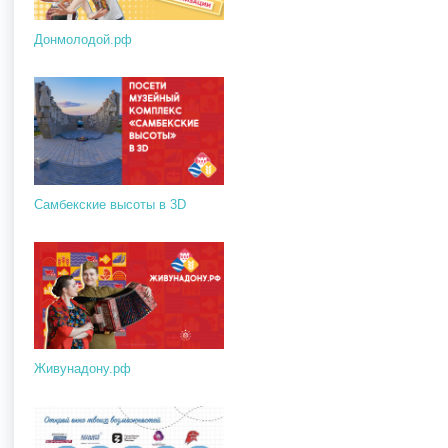
Донмолодой.рф
Самбекские высоты в 3D
Живунадону.рф