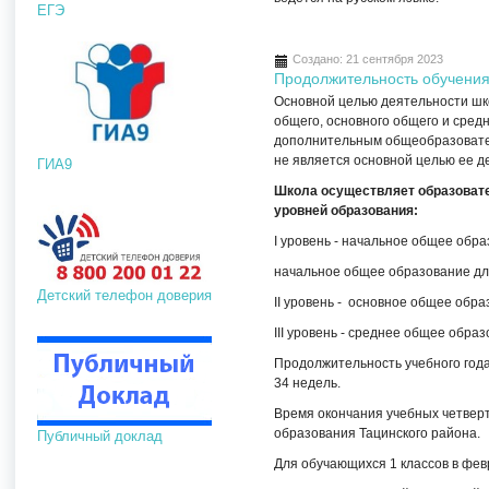
ЕГЭ
Создано: 21 сентября 2023
Продолжительность обучени
Основной целью деятельности шк
общего, основного общего и сред
дополнительным общеобразовате
не является основной целью ее
ГИА9
Школа осуществляет образовате
уровней образования:
I уровень - начальное общее обра
начальное общее образование для
Детский телефон доверия
II уровень - основное общее обра
III уровень - среднее общее обра
Продолжительность учебного года с
34 недель.
Время окончания учебных четверт
образования Тацинского района.
Публичный доклад
Для обучающихся 1 классов в фе