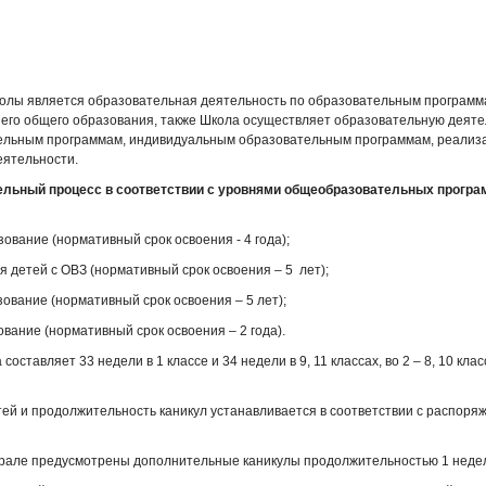
я
олы является образовательная деятельность по образовательным программ
него общего образования, также Школа осуществляет образовательную деяте
льным программам, индивидуальным образовательным программам, реализ
 деятельности.
льный процесс в соответствии с уровнями общеобразовательных програ
зование (нормативный срок освоения - 4 года);
 детей с ОВЗ (нормативный срок освоения – 5 лет);
зование (нормативный срок освоения – 5 лет);
зование (нормативный срок освоения – 2 года).
оставляет 33 недели в 1 классе и 34 недели в 9, 11 классах, во 2 – 8, 10 кла
ей и продолжительность каникул устанавливается в соответствии с распор
врале предусмотрены дополнительные каникулы продолжительностью 1 неде