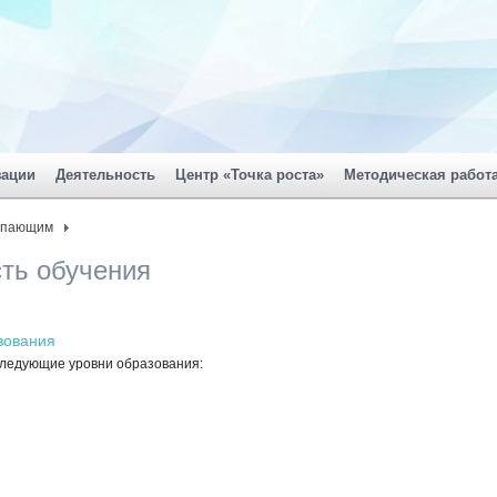
зации
Деятельность
Центр «Точка роста»
Методическая работ
упающим
ть обучения
зования
следующие уровни образования: