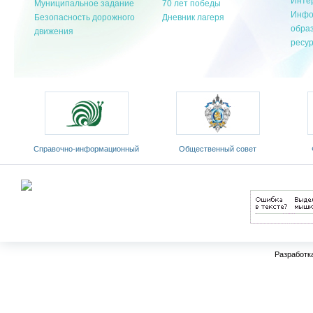
Инте
Муниципальное задание
70 лет победы
Инфо
Безопасность дорожного
Дневник лагеря
обра
движения
ресу
Cправочно-информационный
Общественный совет
портал «Русский язык»
Министерства образования и
«Ро
оды
науки РФ
Разработк