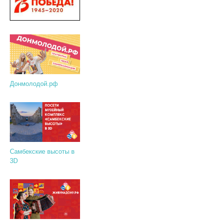
Донмолодой.рф
Самбекские высоты в
3D