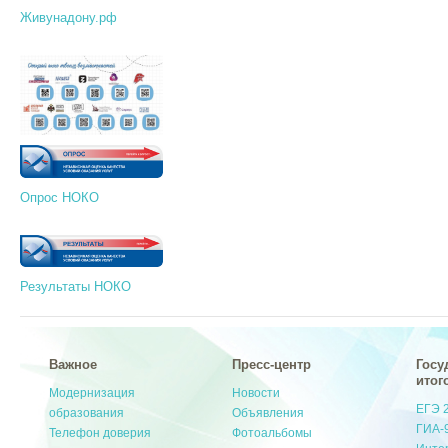
Живунадону.рф
Опрос НОКО
Результаты НОКО
Важное
Пресс-центр
Госу
итог
Модернизация
Новости
ЕГЭ 
образования
Объявления
ГИА-
Телефон доверия
Фотоальбомы