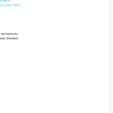
ления и
йны 1941–1945
е материалы,
оих близких!