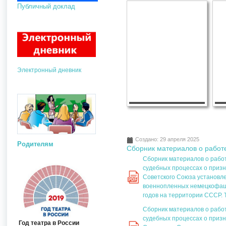
Публичный доклад
Электронный дневник
Создано: 29 апреля 2025
Родителям
Сборник материалов о работ
Сборник материалов о работ
судебных процессах о приз
Советского Союза установл
PDF
военнопленных немецкофаши
годов на территории СССР. 
Сборник материалов о работ
судебных процессах о приз
Год театра в России