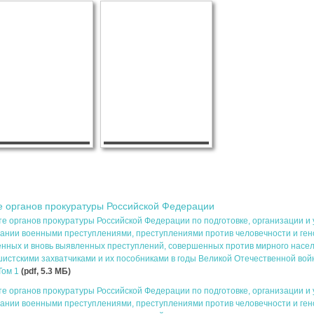
е органов прокуратуры Российской Федерации
е органов прокуратуры Российской Федерации по подготовке, организации и 
нании военными преступлениями, преступлениями против человечности и ге
енных и вновь выявленных преступлений, совершенных против мирного насе
стскими захватчиками и их пособниками в годы Великой Отечественной во
Том 1
(pdf, 5.3 MБ)
е органов прокуратуры Российской Федерации по подготовке, организации и 
нании военными преступлениями, преступлениями против человечности и ге