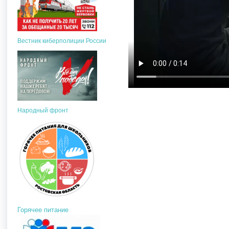
Вестник киберполиции России
Народный фронт
Горячее питание