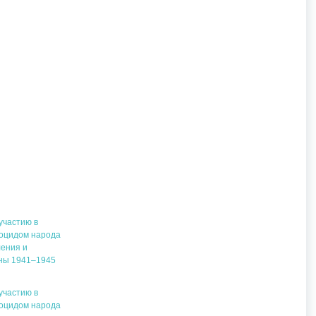
участию в
ноцидом народа
ления и
йны 1941–1945
участию в
ноцидом народа