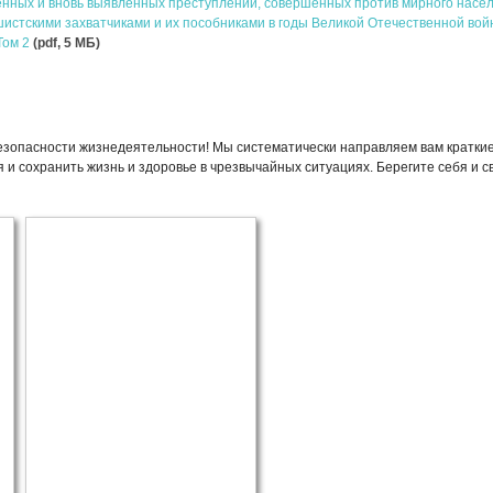
енных и вновь выявленных преступлений, совершенных против мирного насе
стскими захватчиками и их пособниками в годы Великой Отечественной во
Том 2
(pdf, 5 MБ)
езопасности жизнедеятельности! Мы систематически направляем вам кратки
 и сохранить жизнь и здоровье в чрезвычайных ситуациях. Берегите себя и св