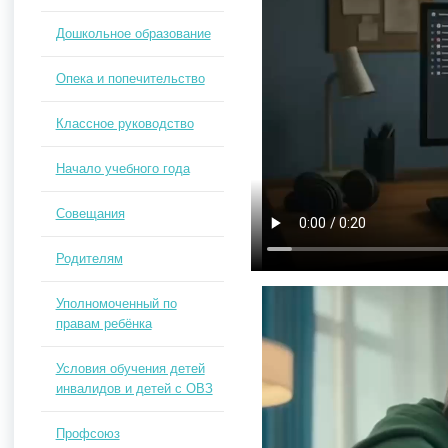
Дошкольное образование
Опека и попечительство
Классное руководство
Начало учебного года
Совещания
Родителям
Уполномоченный по
правам ребёнка
Условия обучения детей
инвалидов и детей с ОВЗ
Профсоюз