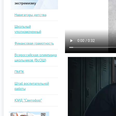
экстремизму
Навигаторы детства
Школьный
уполномоченный
Финансовая грамотность
Всероссийская олимпиада
школьников (ВсОШ)
ПМПК
Штаб воспитательной
работы
ЮИД "Светофор"