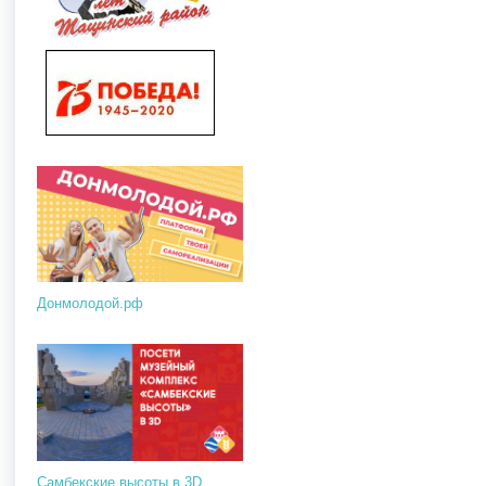
Донмолодой.рф
Самбекские высоты в 3D