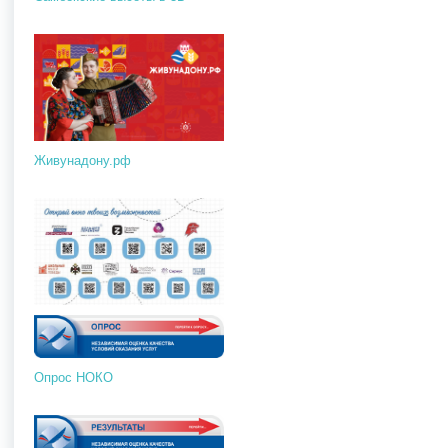
Живунадону.рф
Опрос НОКО