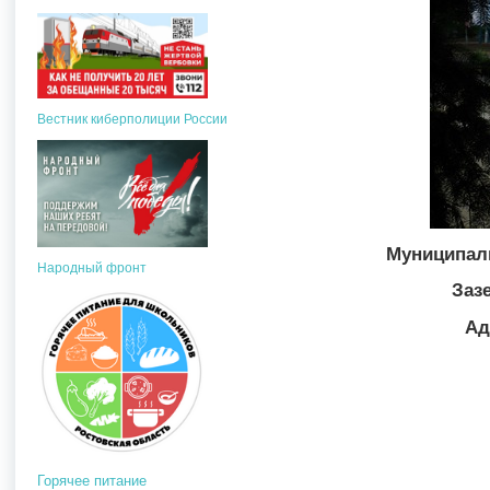
Вестник киберполиции России
Муниципал
Народный фронт
Заз
Ад
Горячее питание