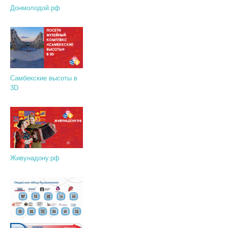
Донмолодой.рф
Самбекские высоты в
3D
Живунадону.рф