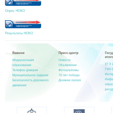
Опрос НОКО
Результаты НОКО
Важное
Пресс-центр
Госу
итог
Модернизация
Новости
ЕГЭ 
образования
Объявления
ГИА-
Телефон доверия
Фотоальбомы
Инте
Муниципальное задание
70 лет победы
Инфо
Безопасность дорожного
Дневник лагеря
обра
движения
ресу