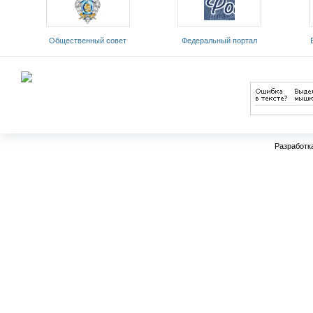
ый
Общественный совет
Федеральный портал
Е
Министерства образования и
«Российское образование»
обр
науки РФ
Разработк