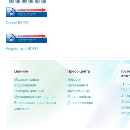
Опрос НОКО
Результаты НОКО
Важное
Пресс-центр
Госу
итог
Модернизация
Новости
ЕГЭ 
образования
Объявления
ГИА-
Телефон доверия
Фотоальбомы
Инте
Муниципальное задание
70 лет победы
Инфо
Безопасность дорожного
Дневник лагеря
обра
движения
ресу