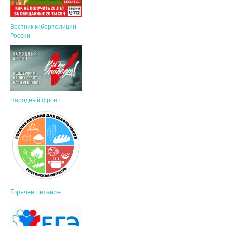
Вестник киберполиции
России
Народный фронт
Горячее питание