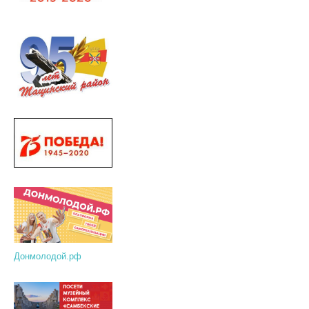
Донмолодой.рф