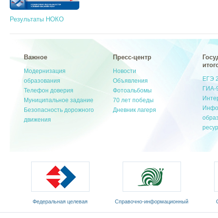
Результаты НОКО
Важное
Пресс-центр
Госу
итог
Модернизация
Новости
ЕГЭ 
образования
Объявления
ГИА-
Телефон доверия
Фотоальбомы
Инте
Муниципальное задание
70 лет победы
Инфо
Безопасность дорожного
Дневник лагеря
обра
движения
ресу
Федеральная целевая
Cправочно-информационный
программа развития
портал «Русский язык»
Мин