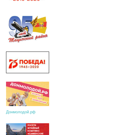
Донмолодой.рф