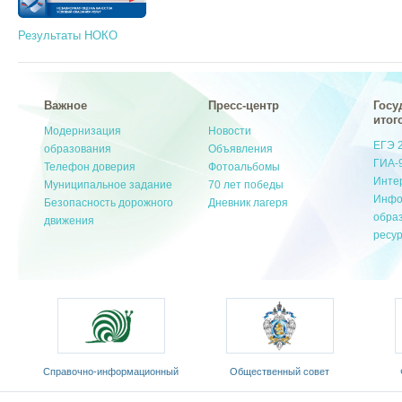
Результаты НОКО
Важное
Пресс-центр
Госу
итог
Модернизация
Новости
ЕГЭ 
образования
Объявления
ГИА-
Телефон доверия
Фотоальбомы
Инте
Муниципальное задание
70 лет победы
Инфо
Безопасность дорожного
Дневник лагеря
обра
движения
ресу
ионный
Общественный совет
Федеральный портал
зык»
Министерства образования и
«Российское образование»